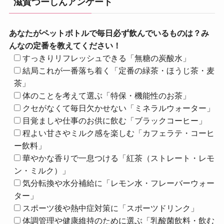
滋賀つーしんアンケート
あなたがペットボトルで毎日必ず飲んでいるものは？み
んなの定番を教えてください！
すっきりリフレッシュできる「無糖の炭酸水」
結局これが一番落ち着く「定番の緑茶・ほうじ茶・麦
茶」
体のことを考えて選ぶ「特保・機能性のお茶」
クセがなくて毎日欠かせない「ミネラルウォーター」
目覚ましや仕事のお供に飲む「ブラックコーヒー」
程よい甘さやミルク感を楽しむ「カフェラテ・コーヒ
ー飲料」
華やかな香りで一息つける「紅茶（ストレート・レモ
ン・ミルク）」
気分転換や水分補給に「レモン水・フレーバーウォー
ター」
スポーツ後や熱中症対策に「スポーツドリンク」
体調管理や健康維持のために選ぶ「乳酸菌飲料・飲む