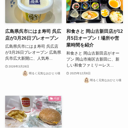
広島県呉市にはま寿司 呉広
和食さと 岡山古新田店が12
店が3月26日プレオープン
月5日オープン！場所や営
業時間を紹介
広島県呉市にはま寿司 呉広店
が3月26日プレオープン 広島県
和食さと 岡山古新田店がオー
呉市広大新開に、人気寿...
プン 岡山市南区古新田に、新
しい和食ファミリーレス...
2026年3月28日
明るく元気なおひとり様
2025年12月8日
明るく元気なおひとり様
中国