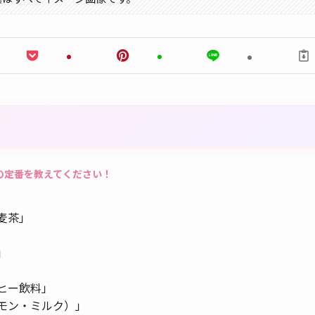
の定番を教えてください！
麦茶」
」
ヒー飲料」
モン・ミルク）」