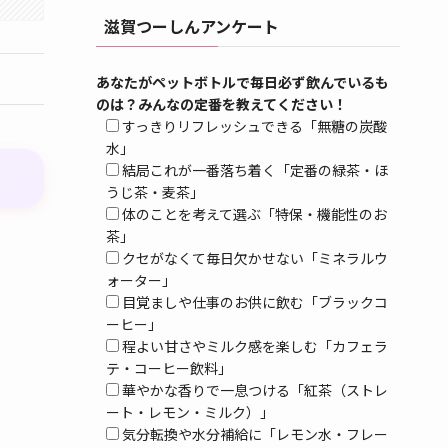
滋賀つーしんアンケート
あなたがペットボトルで毎日必ず飲んでいるも
のは？みんなの定番を教えてください！
すっきりリフレッシュできる「無糖の炭酸
水」
結局これが一番落ち着く「定番の緑茶・ほ
うじ茶・麦茶」
体のことを考えて選ぶ「特保・機能性のお
茶」
クセがなくて毎日欠かせない「ミネラルウ
ォーター」
目覚ましや仕事のお供に飲む「ブラックコ
ーヒー」
程よい甘さやミルク感を楽しむ「カフェラ
テ・コーヒー飲料」
華やかな香りで一息つける「紅茶（ストレ
ート・レモン・ミルク）」
気分転換や水分補給に「レモン水・フレー