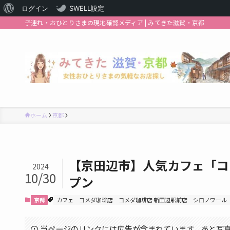
WordPress
ログイン
SWELL設定
子連れ・おひとりさまの現地確認メディア | みてきた滋賀・京都
に
つ
い
て
ホーム
京都
【京田辺市】人気カフェ「コメ
2024
10/30
プン
京都
カフェ
コメダ珈琲店
コメダ珈琲店 新田辺駅前店
シロノワール
当ページのリンクには広告が含まれています。あと写