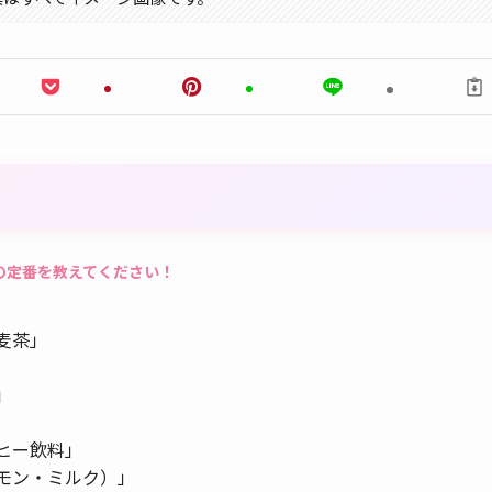
の定番を教えてください！
麦茶」
」
ヒー飲料」
モン・ミルク）」