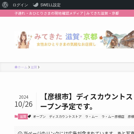
WordPress
ログイン
SWELL設定
子連れ・おひとりさまの現地確認メディア | みてきた滋賀・京都
に
つ
い
て
ホーム
滋賀
【彦根市】ディスカウントス
2024
10/26
ープン予定です。
滋賀
オープン
ディスカウントストア
ラ・ムー
ラ・ムー彦根店
彦
当ページのリンクには広告が含まれています。あと写