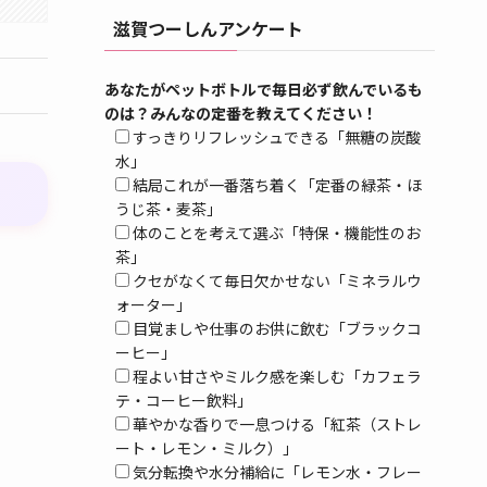
滋賀つーしんアンケート
あなたがペットボトルで毎日必ず飲んでいるも
のは？みんなの定番を教えてください！
すっきりリフレッシュできる「無糖の炭酸
水」
結局これが一番落ち着く「定番の緑茶・ほ
うじ茶・麦茶」
体のことを考えて選ぶ「特保・機能性のお
茶」
クセがなくて毎日欠かせない「ミネラルウ
ォーター」
目覚ましや仕事のお供に飲む「ブラックコ
ーヒー」
程よい甘さやミルク感を楽しむ「カフェラ
テ・コーヒー飲料」
華やかな香りで一息つける「紅茶（ストレ
ート・レモン・ミルク）」
気分転換や水分補給に「レモン水・フレー