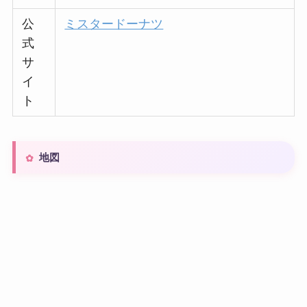
公
ミスタードーナツ
式
サ
イ
ト
地図