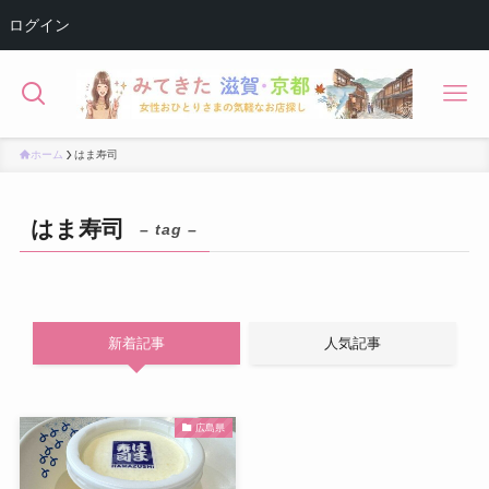
ログイン
ホーム
はま寿司
はま寿司
– tag –
新着記事
人気記事
広島県