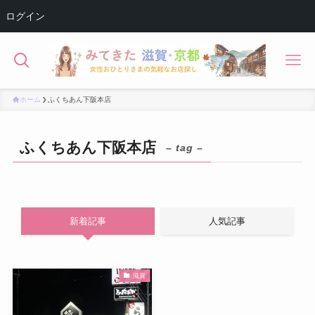
ログイン
ホーム
ふくちあん下阪本店
ふくちあん下阪本店
– tag –
新着記事
人気記事
滋賀