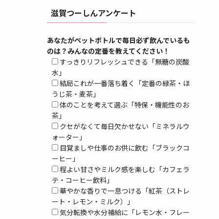
滋賀つーしんアンケート
あなたがペットボトルで毎日必ず飲んでいるも
のは？みんなの定番を教えてください！
すっきりリフレッシュできる「無糖の炭酸
水」
結局これが一番落ち着く「定番の緑茶・ほ
うじ茶・麦茶」
体のことを考えて選ぶ「特保・機能性のお
茶」
クセがなくて毎日欠かせない「ミネラルウ
ォーター」
目覚ましや仕事のお供に飲む「ブラックコ
ーヒー」
程よい甘さやミルク感を楽しむ「カフェラ
テ・コーヒー飲料」
華やかな香りで一息つける「紅茶（ストレ
ート・レモン・ミルク）」
気分転換や水分補給に「レモン水・フレー