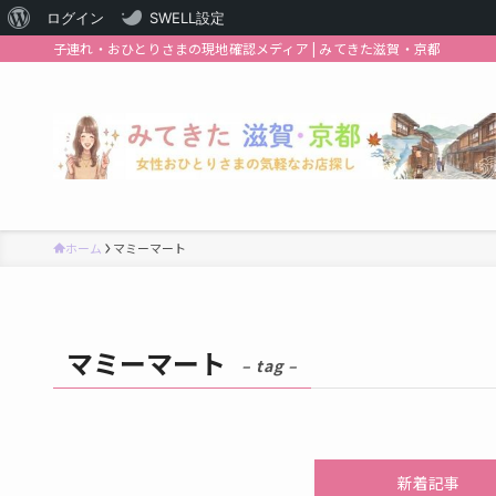
WordPress
ログイン
SWELL設定
子連れ・おひとりさまの現地確認メディア | みてきた滋賀・京都
に
つ
い
て
ホーム
マミーマート
マミーマート
– tag –
新着記事