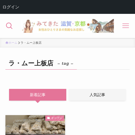
ログイン
ホーム
ラ・ムー上板店
ラ・ムー上板店
– tag –
新着記事
人気記事
オープン