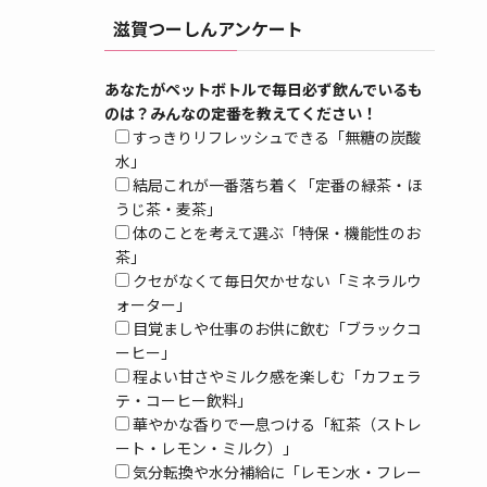
滋賀つーしんアンケート
あなたがペットボトルで毎日必ず飲んでいるも
のは？みんなの定番を教えてください！
すっきりリフレッシュできる「無糖の炭酸
水」
結局これが一番落ち着く「定番の緑茶・ほ
うじ茶・麦茶」
体のことを考えて選ぶ「特保・機能性のお
茶」
クセがなくて毎日欠かせない「ミネラルウ
ォーター」
目覚ましや仕事のお供に飲む「ブラックコ
ーヒー」
程よい甘さやミルク感を楽しむ「カフェラ
テ・コーヒー飲料」
華やかな香りで一息つける「紅茶（ストレ
ート・レモン・ミルク）」
気分転換や水分補給に「レモン水・フレー