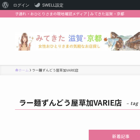
WordPress
ログイン
SWELL設定
子連れ・おひとりさまの現地確認メディア | みてきた滋賀・京都
に
つ
い
て
ホーム
ラー麺ずんどう屋草加VARIE店
ラー麺ずんどう屋草加VARIE店
– tag 
新着記事