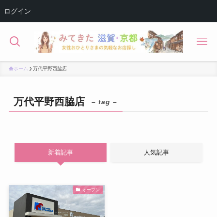
ログイン
ホーム
万代平野西脇店
万代平野西脇店
– tag –
新着記事
人気記事
オープン