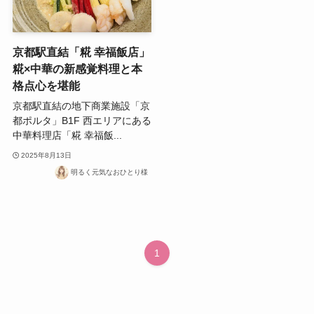
京都駅直結「糀 幸福飯店」
糀×中華の新感覚料理と本
格点心を堪能
京都駅直結の地下商業施設「京
都ポルタ」B1F 西エリアにある
中華料理店「糀 幸福飯...
2025年8月13日
明るく元気なおひとり様
1