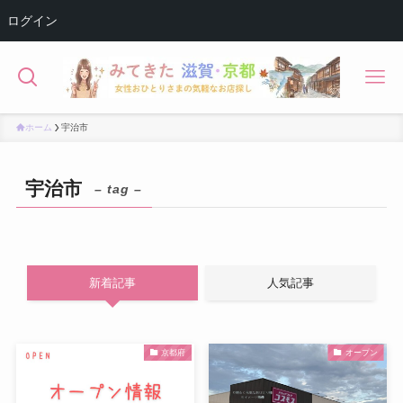
ログイン
ホーム
宇治市
宇治市
– tag –
新着記事
人気記事
京都府
オープン