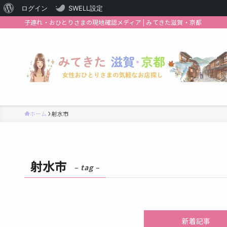
WordPress
ログイン
SWELL設定
子連れ・おひとりさまの現地確認メディア | みてきた滋賀・京都
に
つ
い
て
ホーム
射水市
射水市
– tag –
新着記事