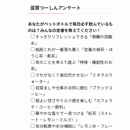
滋賀つーしんアンケート
あなたがペットボトルで毎日必ず飲んでいるも
のは？みんなの定番を教えてください！
すっきりリフレッシュできる「無糖の炭酸
水」
結局これが一番落ち着く「定番の緑茶・ほ
うじ茶・麦茶」
体のことを考えて選ぶ「特保・機能性のお
茶」
クセがなくて毎日欠かせない「ミネラルウ
ォーター」
目覚ましや仕事のお供に飲む「ブラックコ
ーヒー」
程よい甘さやミルク感を楽しむ「カフェラ
テ・コーヒー飲料」
華やかな香りで一息つける「紅茶（ストレ
ート・レモン・ミルク）」
気分転換や水分補給に「レモン水・フレー