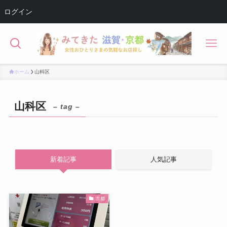
ログイン
ホーム
山科区
山科区
– tag –
新着記事
人気記事
京都