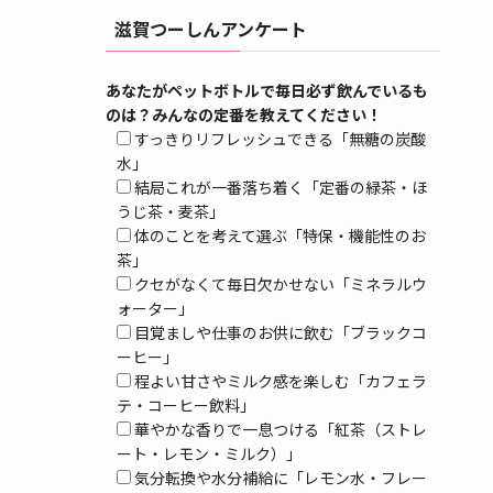
滋賀つーしんアンケート
あなたがペットボトルで毎日必ず飲んでいるも
のは？みんなの定番を教えてください！
すっきりリフレッシュできる「無糖の炭酸
水」
結局これが一番落ち着く「定番の緑茶・ほ
うじ茶・麦茶」
体のことを考えて選ぶ「特保・機能性のお
茶」
クセがなくて毎日欠かせない「ミネラルウ
ォーター」
目覚ましや仕事のお供に飲む「ブラックコ
ーヒー」
程よい甘さやミルク感を楽しむ「カフェラ
テ・コーヒー飲料」
華やかな香りで一息つける「紅茶（ストレ
ート・レモン・ミルク）」
気分転換や水分補給に「レモン水・フレー