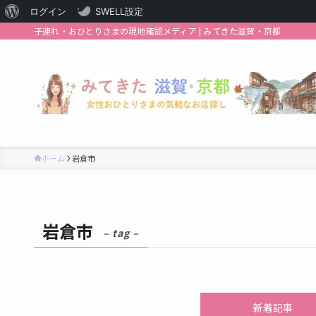
WordPress
ログイン
SWELL設定
子連れ・おひとりさまの現地確認メディア | みてきた滋賀・京都
に
つ
い
て
ホーム
岩倉市
岩倉市
– tag –
新着記事