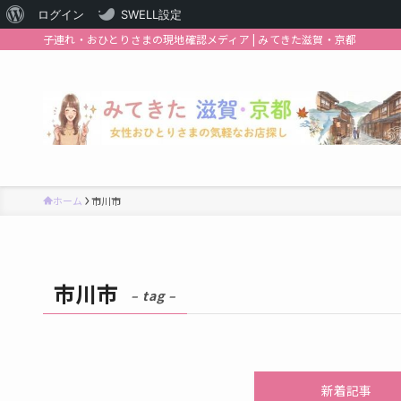
WordPress
ログイン
SWELL設定
子連れ・おひとりさまの現地確認メディア | みてきた滋賀・京都
に
つ
い
て
ホーム
市川市
市川市
– tag –
新着記事