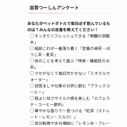
滋賀つーしんアンケート
あなたがペットボトルで毎日必ず飲んでいるも
のは？みんなの定番を教えてください！
すっきりリフレッシュできる「無糖の炭酸
水」
結局これが一番落ち着く「定番の緑茶・ほ
うじ茶・麦茶」
体のことを考えて選ぶ「特保・機能性のお
茶」
クセがなくて毎日欠かせない「ミネラルウ
ォーター」
目覚ましや仕事のお供に飲む「ブラックコ
ーヒー」
程よい甘さやミルク感を楽しむ「カフェラ
テ・コーヒー飲料」
華やかな香りで一息つける「紅茶（ストレ
ート・レモン・ミルク）」
気分転換や水分補給に「レモン水・フレー