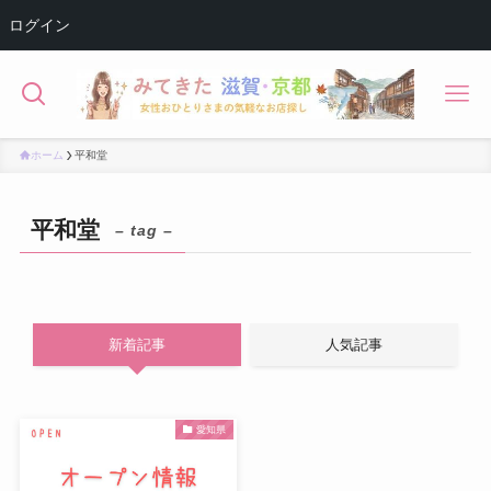
ログイン
ホーム
平和堂
平和堂
– tag –
新着記事
人気記事
愛知県