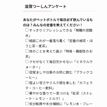
滋賀つーしんアンケート
あなたがペットボトルで毎日必ず飲んでいるも
のは？みんなの定番を教えてください！
すっきりリフレッシュできる「無糖の炭酸
水」
結局これが一番落ち着く「定番の緑茶・ほ
うじ茶・麦茶」
体のことを考えて選ぶ「特保・機能性のお
茶」
クセがなくて毎日欠かせない「ミネラルウ
ォーター」
目覚ましや仕事のお供に飲む「ブラックコ
ーヒー」
程よい甘さやミルク感を楽しむ「カフェラ
テ・コーヒー飲料」
華やかな香りで一息つける「紅茶（ストレ
ート・レモン・ミルク）」
気分転換や水分補給に「レモン水・フレー