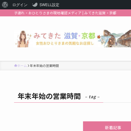
WordPress
ログイン
SWELL設定
子連れ・おひとりさまの現地確認メディア | みてきた滋賀・京都
に
つ
い
て
ホーム
年末年始の営業時間
年末年始の営業時間
– tag –
新着記事