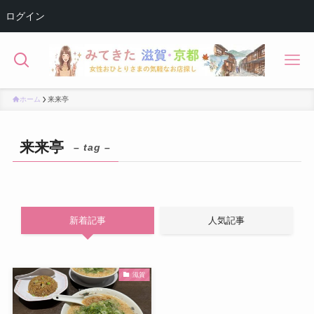
ログイン
ホーム
来来亭
来来亭
– tag –
新着記事
人気記事
滋賀