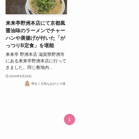
来来亭野洲本店にて京都風
醤油味のラーメンでチャー
ハンや唐揚げが付いた「が
っつりB定食」を堪能
来来亭 野洲本店 滋賀県野洲市
にある来来亭野洲本店に行って
きました。同じ敷地内...
2024年9月24日
明るく元気なおひとり様
1