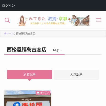
ログイン
ホーム
西松屋福島吉倉店
西松屋福島吉倉店
– tag –
新着記事
人気記事
オープン