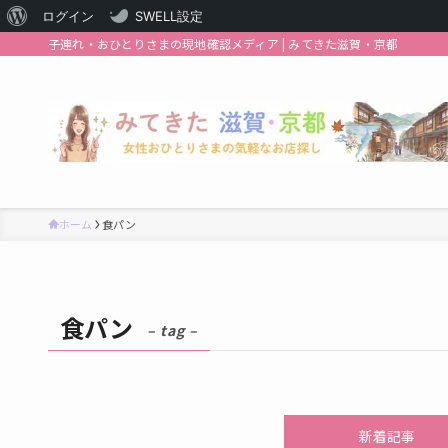
WordPress
ログイン
SWELL設定
子連れ・おひとりさまの現地確認メディア | みてきた滋賀・京都
に
つ
い
て
ホーム
食パン
食パン
– tag –
新着記事