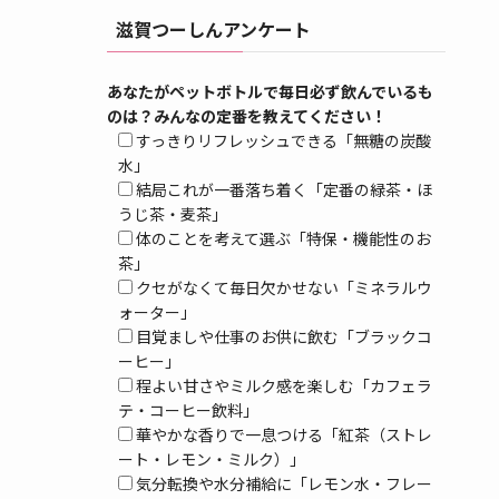
滋賀つーしんアンケート
あなたがペットボトルで毎日必ず飲んでいるも
のは？みんなの定番を教えてください！
すっきりリフレッシュできる「無糖の炭酸
水」
結局これが一番落ち着く「定番の緑茶・ほ
うじ茶・麦茶」
体のことを考えて選ぶ「特保・機能性のお
茶」
クセがなくて毎日欠かせない「ミネラルウ
ォーター」
目覚ましや仕事のお供に飲む「ブラックコ
ーヒー」
程よい甘さやミルク感を楽しむ「カフェラ
テ・コーヒー飲料」
華やかな香りで一息つける「紅茶（ストレ
ート・レモン・ミルク）」
気分転換や水分補給に「レモン水・フレー