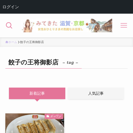
ログイン
ホーム
餃子の王将御影店
餃子の王将御影店
– tag –
新着記事
人気記事
オープン