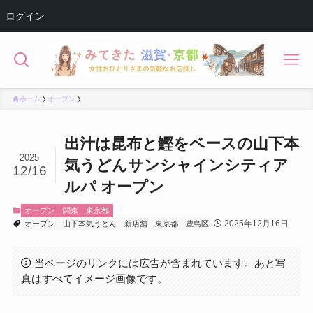
ログイン
ホーム
オープン
出汁は昆布と鰹をベースの山下本
2025
気うどんサンシャインシティア
12/16
ルパ オープン
オープン
関東
東京都
2025年12月16日
オープン
山下本気うどん
新店舗
東京都
豊島区
当ページのリンクには広告が含まれています。あと写
真はすべてイメージ画像です。